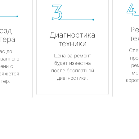
Ре
езд
Диагностика
те
тера
техники
Спе
ас до
Цена за ремонт
про
ованного
будет известна
ре
ени с
после бесплатной
ме
вяжется
диагностики.
корот
тер.