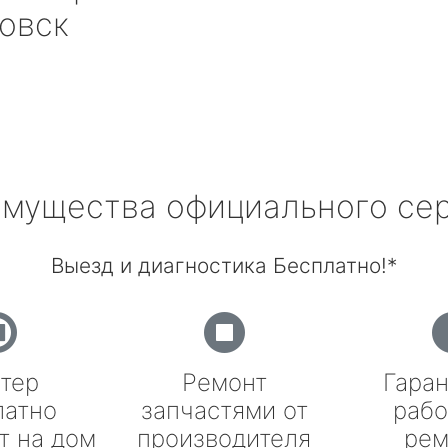
овск
мущества официального се
Выезд и диагностика Бесплатно!*
тер
Ремонт
Гаран
латно
запчастями от
рабо
т на дом
производителя
рем