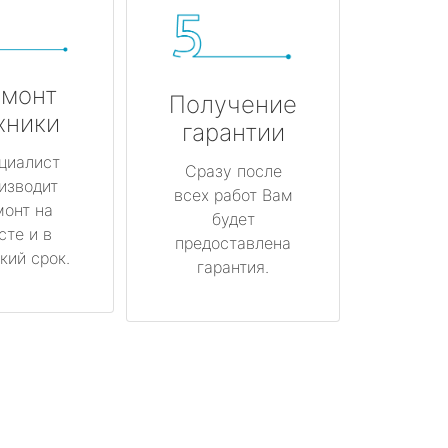
монт
Получение
хники
гарантии
циалист
Сразу после
изводит
всех работ Вам
монт на
будет
сте и в
предоставлена
кий срок.
гарантия.