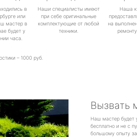
аходились в
Наши специалисты имеют
Наша к
рбурге или
при себе оригинальные
предоставл
аш мастер в
комплектующие от любой
на выполнен
ае будет у
техники.
ремонту 
ении часа.
остики – 1000 руб.
Вызвать 
Наш мастер будет 
бесплатно и не с п
большому опыту за