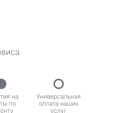
рвиса
тия на
Универсальная
ты по
оплата наших
онту
услуг