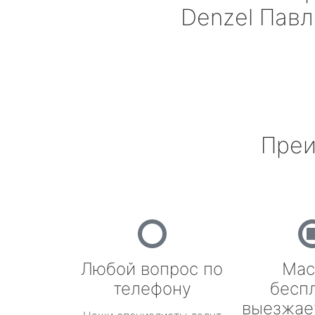
Denzel
Павл
Преи
Любой вопрос по
Мас
телефону
бесп
выезжае