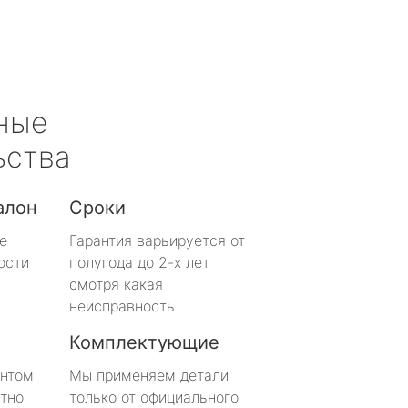
ные
ьства
алон
Сроки
е
Гарантия варьируется от
ости
полугода до 2-х лет
смотря какая
неисправность.
Комплектующие
онтом
Мы применяем детали
тно
только от официального